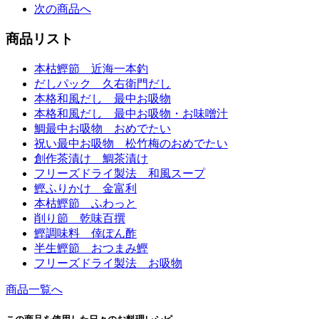
次の商品へ
商品リスト
本枯鰹節 近海一本釣
だしパック 久右衛門だし
本格和風だし 最中お吸物
本格和風だし 最中お吸物・お味噌汁
鯛最中お吸物 おめでたい
祝い最中お吸物 松竹梅のおめでたい
創作茶漬け 鯛茶漬け
フリーズドライ製法 和風スープ
鰹ふりかけ 金富利
本枯鰹節 ふわっと
削り節 乾味百撰
鰹調味料 倖ぽん酢
半生鰹節 おつまみ鰹
フリーズドライ製法 お吸物
商品一覧へ