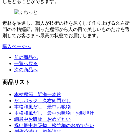
しをとることができます。
素材を厳選し、職人が技術の粋を尽くして作り上げる久右衛
門の本枯鰹節。削った鰹節から人の目で美しいものだけを選
別してお客さまへ最高の状態でお届けします。
購入ページへ
前の商品へ
一覧へ戻る
次の商品へ
商品リスト
本枯鰹節 近海一本釣
だしパック 久右衛門だし
本格和風だし 最中お吸物
本格和風だし 最中お吸物・お味噌汁
鯛最中お吸物 おめでたい
祝い最中お吸物 松竹梅のおめでたい
創作茶漬け 鯛茶漬け