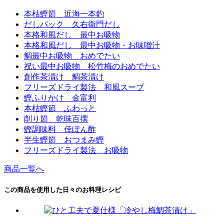
本枯鰹節 近海一本釣
だしパック 久右衛門だし
本格和風だし 最中お吸物
本格和風だし 最中お吸物・お味噌汁
鯛最中お吸物 おめでたい
祝い最中お吸物 松竹梅のおめでたい
創作茶漬け 鯛茶漬け
フリーズドライ製法 和風スープ
鰹ふりかけ 金富利
本枯鰹節 ふわっと
削り節 乾味百撰
鰹調味料 倖ぽん酢
半生鰹節 おつまみ鰹
フリーズドライ製法 お吸物
商品一覧へ
この商品を使用した日々のお料理レシピ