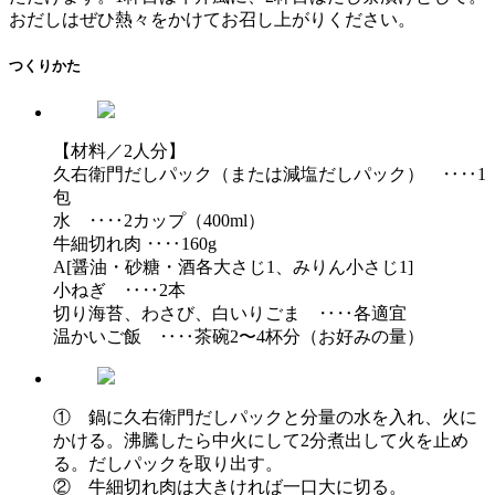
おだしはぜひ熱々をかけてお召し上がりください。
つくりかた
【材料／2人分】
久右衛門だしパック（または減塩だしパック） ‥‥1
包
水 ‥‥2カップ（400ml）
牛細切れ肉 ‥‥160g
A[醤油・砂糖・酒各大さじ1、みりん小さじ1]
小ねぎ ‥‥2本
切り海苔、わさび、白いりごま ‥‥各適宜
温かいご飯 ‥‥茶碗2〜4杯分（お好みの量）
① 鍋に久右衛門だしパックと分量の水を入れ、火に
かける。沸騰したら中火にして2分煮出して火を止め
る。だしパックを取り出す。
② 牛細切れ肉は大きければ一口大に切る。