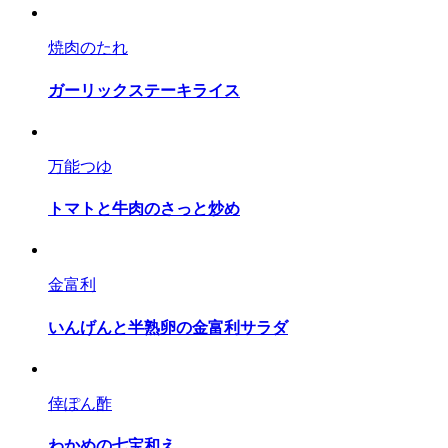
焼肉のたれ
ガーリックステーキライス
万能つゆ
トマトと牛肉のさっと炒め
金富利
いんげんと半熟卵の金富利サラダ
倖ぽん酢
わかめの七宝和え