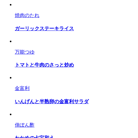
焼肉のたれ
ガーリックステーキライス
万能つゆ
トマトと牛肉のさっと炒め
金富利
いんげんと半熟卵の金富利サラダ
倖ぽん酢
わかめの七宝和え