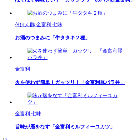
倖ぽん酢 金富利 七味
お酒のつまみに「牛タタキ２種」
金富利
火を使わず簡単！ガッツリ！「金富利豚バラ丼」
金富利 七味
旨味が層をなす「金富利ミルフィーユカツ」
1
2