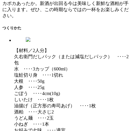
カポカあったか。新酒が出回る今は美味しく新鮮な酒粕が手
に入ります。ぜひ、この時期ならではの一杯をお楽しみくだ
さい。
つくりかた
【材料／2人分】
久右衛門だしパック（または減塩だしパック） ‥‥2
包
水 ‥‥3カップ（600ml）
塩鮭切り身 ‥‥1切れ
大根 ‥‥50g
人参 ‥‥25g
ごぼう ‥‥4cm(10g)
しいたけ ‥‥1枚
油揚げ（正方形の寿司あげ） ‥‥1枚
酒粕 ‥‥大さじ2
うどん麺 ‥‥2玉
小ねぎ ‥‥1本
お好みで七味 ‥‥適宜