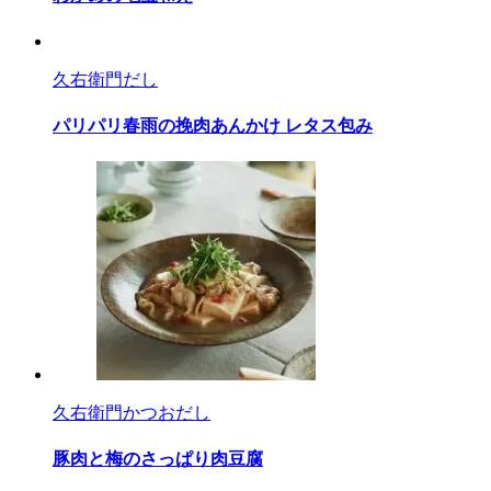
久右衛門だし
パリパリ春雨の挽肉あんかけ レタス包み
久右衛門かつおだし
豚肉と梅のさっぱり肉豆腐