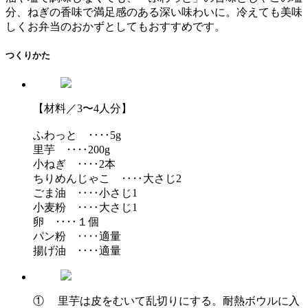
分、ねぎの香味で満足感のある深い味わいに。冷えても美味
しくお弁当のおかずとしてもおすすめです。
つくりかた
【材料／3〜4人分】
ふわっと ‥‥5g
里芋 ‥‥200g
小ねぎ ‥‥2本
ちりめんじゃこ ‥‥大さじ2
ごま油 ‥‥小さじ1
小麦粉 ‥‥大さじ1
卵 ‥‥１個
パン粉 ‥‥適量
揚げ油 ‥‥適量
① 里芋は皮をむいて乱切りにする。耐熱ボウルに入