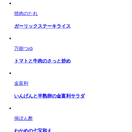
焼肉のたれ
ガーリックステーキライス
万能つゆ
トマトと牛肉のさっと炒め
金富利
いんげんと半熟卵の金富利サラダ
倖ぽん酢
わかめの七宝和え