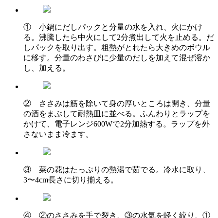
① 小鍋にだしパックと分量の水を入れ、火にかけ
る。沸騰したら中火にして2分煮出して火を止める。だ
しパックを取り出す。粗熱がとれたら大きめのボウル
に移す。分量のわさびに少量のだしを加えて混ぜ溶か
し、加える。
② ささみは筋を除いて身の厚いところは開き、分量
の酒をまぶして耐熱皿に並べる。ふんわりとラップを
かけて、電子レンジ600Wで2分加熱する。ラップを外
さないまま冷ます。
③ 菜の花はたっぷりの熱湯で茹でる。冷水に取り、
3〜4cm長さに切り揃える。
④ ②のささみを手で裂き、③の水気を軽く絞り、①