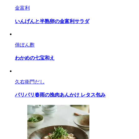
金富利
いんげんと半熟卵の金富利サラダ
倖ぽん酢
わかめの七宝和え
久右衛門だし
パリパリ春雨の挽肉あんかけ レタス包み