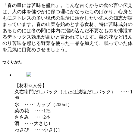
「春の皿には苦味を盛れ」。こんな古くからの食の言い伝え
は、人の体を健やかに保つ理にかなったものばかり。心身と
もにストレスの多い現代の生活に活かしたい先人の知恵が詰
まっています。春の山菜を始めとする食材、特に苦味成分の
あるものには冬の間に体内に溜め込んだ不要なものを排泄す
るデトックス効果が高いと言われています。菜の花などほん
のり苦味を感じる野菜を使った一品を加えて、眠っていた体
を元気に目覚めさせましょう。
つくりかた
【材料/2人分】
久右衛門だしパック（または減塩だしパック） ‥‥1
包
水 ‥‥1カップ（200ml）
菜の花 ‥‥1把
ささみ ‥‥2本
酒 ‥‥大さじ1
わさび ‥‥小さじ1