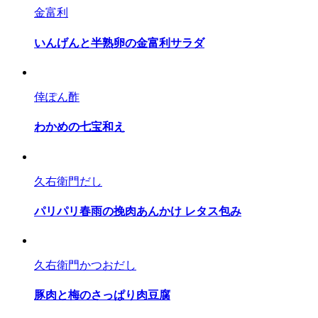
金富利
いんげんと半熟卵の金富利サラダ
倖ぽん酢
わかめの七宝和え
久右衛門だし
パリパリ春雨の挽肉あんかけ レタス包み
久右衛門かつおだし
豚肉と梅のさっぱり肉豆腐