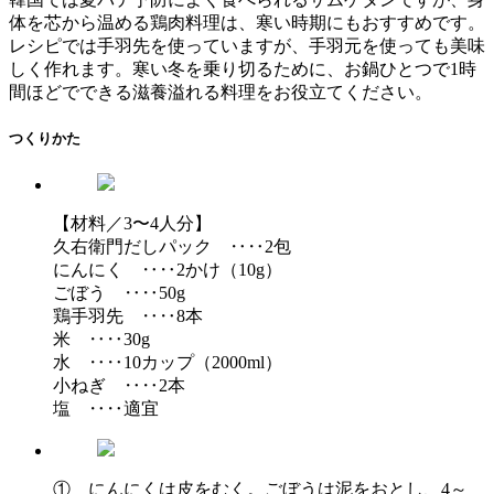
体を芯から温める鶏肉料理は、寒い時期にもおすすめです。
レシピでは手羽先を使っていますが、手羽元を使っても美味
しく作れます。寒い冬を乗り切るために、お鍋ひとつで1時
間ほどでできる滋養溢れる料理をお役立てください。
つくりかた
【材料／3〜4人分】
久右衛門だしパック ‥‥2包
にんにく ‥‥2かけ（10g）
ごぼう ‥‥50g
鶏手羽先 ‥‥8本
米 ‥‥30g
水 ‥‥10カップ（2000ml）
小ねぎ ‥‥2本
塩 ‥‥適宜
① にんにくは皮をむく。ごぼうは泥をおとし、4～