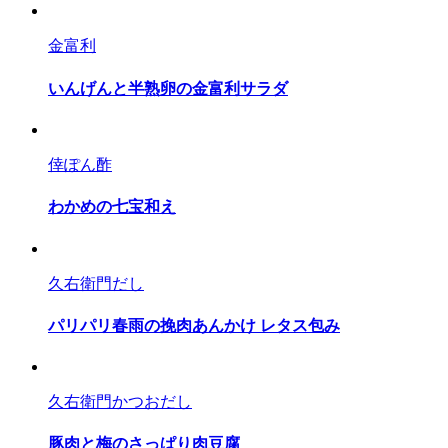
金富利
いんげんと半熟卵の金富利サラダ
倖ぽん酢
わかめの七宝和え
久右衛門だし
パリパリ春雨の挽肉あんかけ レタス包み
久右衛門かつおだし
豚肉と梅のさっぱり肉豆腐