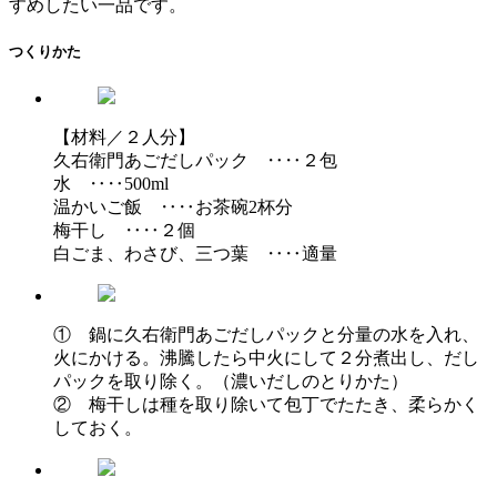
すめしたい一品です。
つくりかた
【材料／２人分】
久右衛門あごだしパック ‥‥２包
水 ‥‥500ml
温かいご飯 ‥‥お茶碗2杯分
梅干し ‥‥２個
白ごま、わさび、三つ葉 ‥‥適量
① 鍋に久右衛門あごだしパックと分量の水を入れ、
火にかける。沸騰したら中火にして２分煮出し、だし
パックを取り除く。（濃いだしのとりかた）
② 梅干しは種を取り除いて包丁でたたき、柔らかく
しておく。