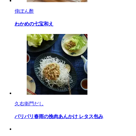
倖ぽん酢
わかめの七宝和え
久右衛門だし
パリパリ春雨の挽肉あんかけ レタス包み