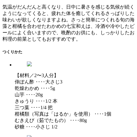
気温がだんだんと高くなり、日中に暑さを感じる気候が続く
ようになってくると、疲れた体を癒してくれるさっぱりした
味わいが欲しくなりますよね。さっと簡単につくれる旬の海
藻と柑橘を合わせたわかめの七宝和えは、冷酒や冷やしたビ
ールによく合いますので、晩酌のお供にも、しっかりしたお
料理の前菜としてもおすすめです。
つくりかた
【材料／2〜3人分】
倖ぽん酢 ‥‥大さじ3
乾燥わかめ ‥‥5g
山芋 ‥‥20g
きゅうり ‥‥1/2 本
三つ葉 ‥‥1/4 把
柑橘類（写真は「はるか」を使用） ‥‥1個
むきえび（茹でたもの） ‥‥80g
砂糖 ‥‥小さじ 1/2