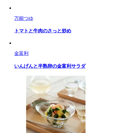
万能つゆ
トマトと牛肉のさっと炒め
金富利
いんげんと半熟卵の金富利サラダ