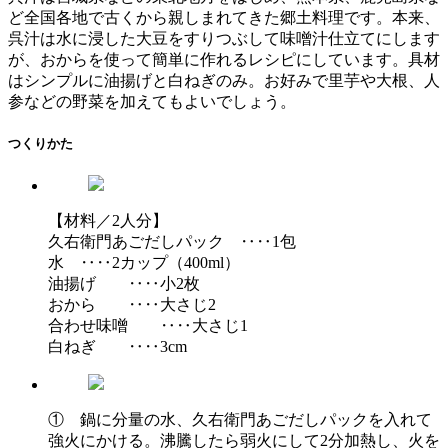
ど全国各地で古くから親しまれてきた郷土料理です。本来、
呉汁は水に浸した大豆をすりつぶして味噌汁仕立てにします
が、おからを使って簡単に作れるレシピにしています。具材
はシンプルに油揚げと白ねぎのみ。お好みで里芋や大根、人
参などの野菜を加えてもよいでしょう。
つくりかた
【材料／2人分】
久右衛門あごだしパック ‥‥1包
水 ‥‥2カップ（400ml）
油揚げ ‥‥小2枚
おから ‥‥大さじ2
合わせ味噌 ‥‥大さじ1
白ねぎ ‥‥3cm
① 鍋に分量の水、久右衛門あごだしパックを入れて
強火にかける。沸騰したら弱火にして2分加熱し、火を