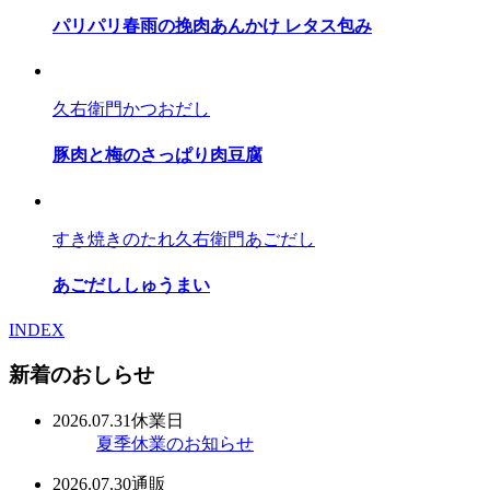
パリパリ春雨の挽肉あんかけ レタス包み
久右衛門かつおだし
豚肉と梅のさっぱり肉豆腐
すき焼きのたれ
久右衛門あごだし
あごだししゅうまい
INDEX
新着のおしらせ
2026.07.31
休業日
夏季休業のお知らせ
2026.07.30
通販