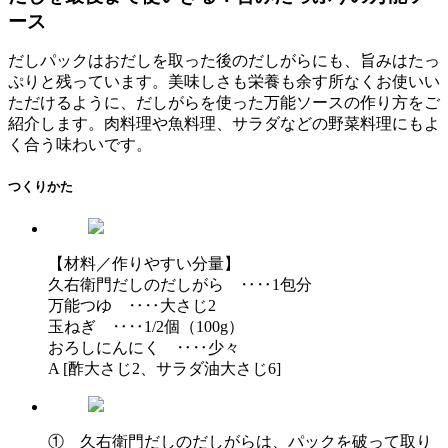
ース
だしパックはおだしを取った後のだしがらにも、旨みはたっ
ぷりと残っています。美味しさも栄養も余す所なくお使いい
ただけるように、だしがらを使った万能ソースの作り方をご
紹介します。肉料理や魚料理、サラダなどの野菜料理にもよ
く合う味わいです。
つくりかた
【材料／作りやすい分量】
久右衛門だしのだしがら ‥‥1包分
万能つゆ ‥‥大さじ2
玉ねぎ ‥‥1/2個（100g）
おろしにんにく ‥‥少々
A [酢大さじ2、サラダ油大さじ6]
① 久右衛門だしのだしがらは、パックを破って取り