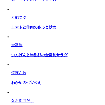
万能つゆ
トマトと牛肉のさっと炒め
金富利
いんげんと半熟卵の金富利サラダ
倖ぽん酢
わかめの七宝和え
久右衛門だし