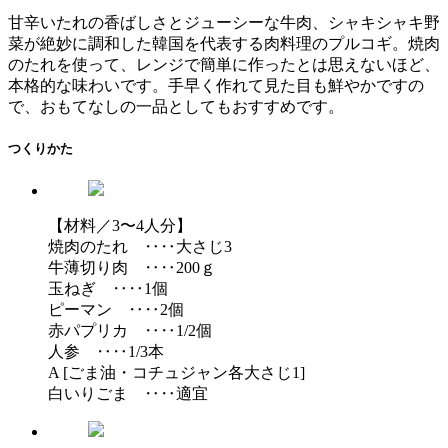
甘辛いたれの香ばしさとジューシーな牛肉、シャキシャキ野
菜が絶妙に調和した韓国を代表する肉料理のプルコギ。焼肉
のたれを使って、レンジで簡単に作ったとは思えないほど、
本格的な味わいです。手早く作れて見た目も鮮やかですの
で、おもてなしの一品としてもおすすめです。
つくりかた
【材料／3〜4人分】
焼肉のたれ ‥‥大さじ3
牛薄切り肉 ‥‥200ｇ
玉ねぎ ‥‥1個
ピーマン ‥‥2個
赤パプリカ ‥‥1/2個
人参 ‥‥1/3本
A [ごま油・コチュジャン各大さじ1]
白いりごま ‥‥適宜