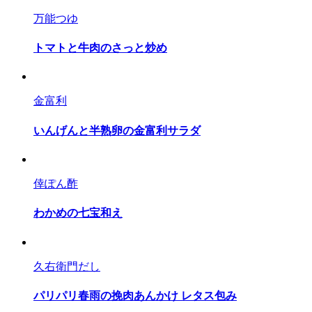
万能つゆ
トマトと牛肉のさっと炒め
金富利
いんげんと半熟卵の金富利サラダ
倖ぽん酢
わかめの七宝和え
久右衛門だし
パリパリ春雨の挽肉あんかけ レタス包み