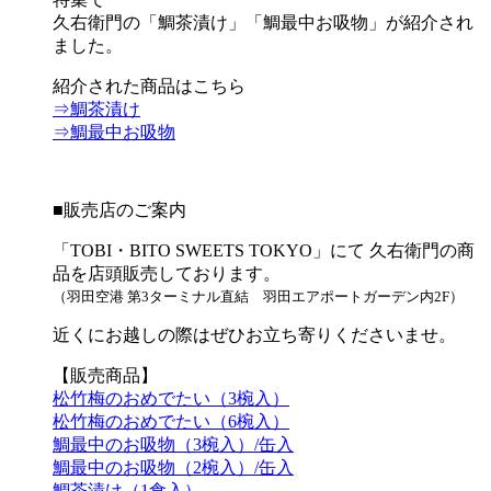
久右衛門の「鯛茶漬け」「鯛最中お吸物」が紹介され
ました。
紹介された商品はこちら
⇒鯛茶漬け
⇒鯛最中お吸物
■販売店のご案内
「TOBI・BITO SWEETS TOKYO」にて 久右衛門の商
品を店頭販売しております。
（羽田空港 第3ターミナル直結 羽田エアポートガーデン内2F）
近くにお越しの際はぜひお立ち寄りくださいませ。
【販売商品】
松竹梅のおめでたい（3椀入）
松竹梅のおめでたい（6椀入）
鯛最中のお吸物（3椀入）/缶入
鯛最中のお吸物（2椀入）/缶入
鯛茶漬け（1食入）