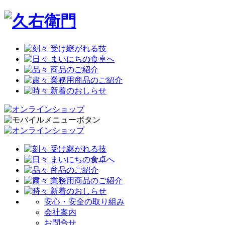
安心・安全の取り組み
会社案内
お問合せ