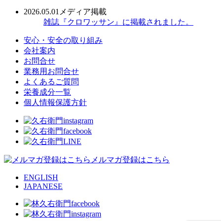
2026.05.01
メディア掲載
雑誌『クロワッサン』に掲載されました。
安心・安全の取り組み
会社案内
お問合せ
業務用お問合せ
よくあるご質問
栄養成分一覧
個人情報保護方針
メルマガ登録はこちら
ENGLISH
JAPANESE