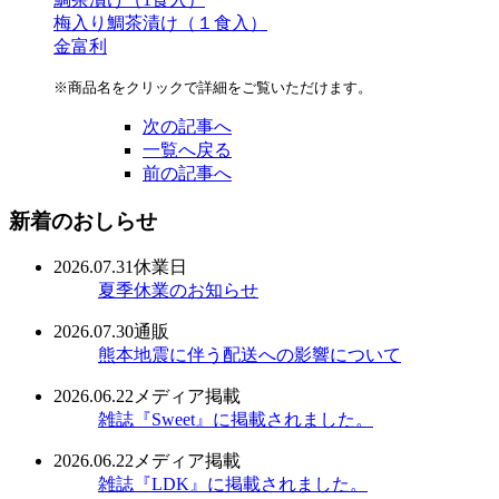
梅入り鯛茶漬け（１食入）
金富利
※商品名をクリックで詳細をご覧いただけます。
次の記事へ
一覧へ戻る
前の記事へ
新着のおしらせ
2026.07.31
休業日
夏季休業のお知らせ
2026.07.30
通販
熊本地震に伴う配送への影響について
2026.06.22
メディア掲載
雑誌『Sweet』に掲載されました。
2026.06.22
メディア掲載
雑誌『LDK』に掲載されました。