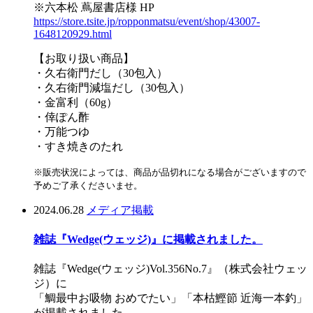
※六本松 蔦屋書店様 HP
https://store.tsite.jp/ropponmatsu/event/shop/43007-
1648120929.html
【お取り扱い商品】
・久右衛門だし（30包入）
・久右衛門減塩だし（30包入）
・金富利（60g）
・倖ぽん酢
・万能つゆ
・すき焼きのたれ
※販売状況によっては、商品が品切れになる場合がございますので
予めご了承くださいませ。
2024.06.28
メディア掲載
雑誌『Wedge(ウェッジ)』に掲載されました。
雑誌『Wedge(ウェッジ)Vol.356No.7』（株式会社ウェッ
ジ）に
「鯛最中お吸物 おめでたい」「本枯鰹節 近海一本釣」
が掲載されました。